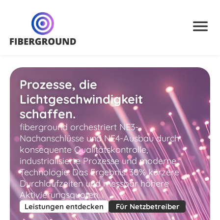
Prozesse, die
Lichtgeschwindigkeit
schaffen.
fiberground orchestriert NE3-
Nachanschlüsse und NE4-Ausbau durch
konsequente Qualitätskontrolle,
industrialisierte Prozesse und moderne
Technologie. Das Ergebnis: 30% kürzere
Durchlaufzeiten und messbar höhere
Aktivierungsquoten.
Leistungen entdecken
Für Netzbetreiber