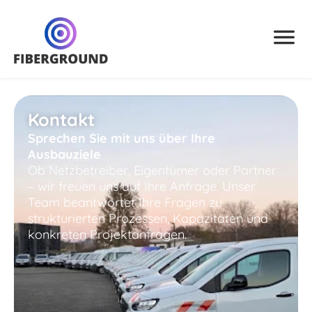
Kontakt
Sprechen Sie mit uns über Ihre
Ausbauziele
Ob Netzbetreiber, Eigentümer oder Partner
– wir freuen uns auf Ihre Anfrage. Unser
Team beantwortet Ihre Fragen zu
strukturierten Prozessen, Kapazitäten und
konkreten Projektanfragen.